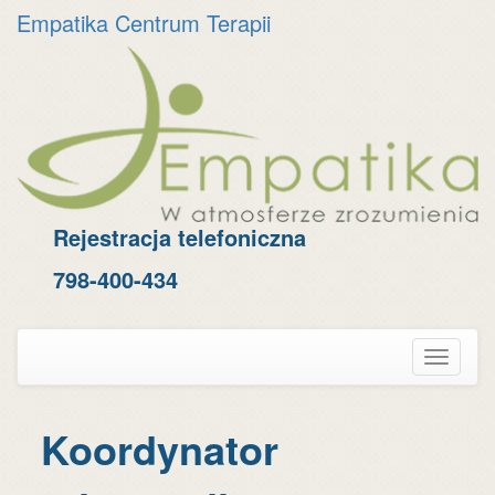
Empatika Centrum Terapii
Skip
to
content
Rejestracja telefoniczna
798-400-434
Toggle
navigati
Koordynator